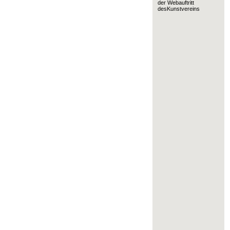
der Webauftritt
desKunstvereins