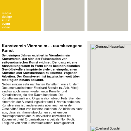
media
design
kunst
event
video
Kunstverein Viernheim ... raumbezogene
Kunst
Seit einigen Jahren existiert in Viernheim ein
Kunstverein, der sich der Präsentation von
zeitgenössischer Kunst widmet. Der ganz eigene
Ausstellungsraum in Form eines beeindruckenden
Gewölbekellers inspirierte viele der eingeladenen
Künstler und Künstlerinnen zu raumbe- zogenen
Arbeiten. Der Kunstverein ist inzwischen weit über
die Region hinaus bekannt.
Neben einigen sehr namhaften Künstlern, wie z.B. dem
Documentateilnehmer Eberhard Bosslet (s. Abb. Mitte)
sind es auch immer wieder junge Künstler und
Künstlerinnen, die den Raum bespielen. Die
Künstlerauswahl und Organisation obliegt Fritz Stier, der
einerseits der Ausstellungsleiter und 1. Vorsitzende des
Kunstvereins ist, andererseits aber auch einer der
Geschäftsführer von kunststueckchen. So bleibt es nicht
aus, dass sich kunststueckchen zu einem der
Hauptsponsoren des Kunstvereins entwickelt hat.
Zudem wird viel Organisations- arbeit als Non Profit
Tätigkeit von dem kunststueckchen-Team geleistet.